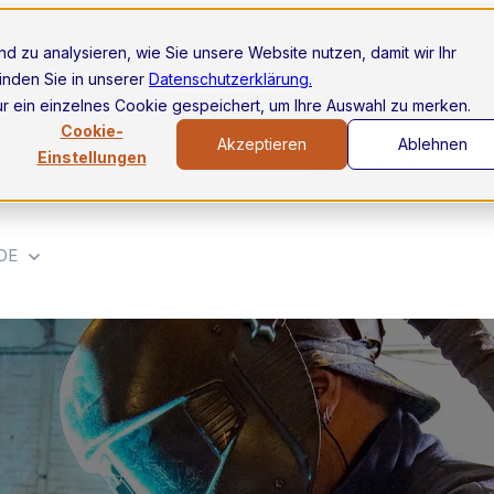
d zu analysieren, wie Sie unsere Website nutzen, damit wir Ihr
ungen
Unsere Lösungen
Show submenu for Für wen?
Für 
inden Sie in unserer
Datenschutzerklärung.
ur ein einzelnes Cookie gespeichert, um Ihre Auswahl zu merken.
Cookie-
Akzeptieren
Ablehnen
Einstellungen
ngen
Dienstleistungen
Kunden
Show submenu for Über
DE