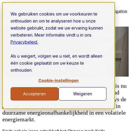
Open main navigation
We gebruiken cookies om uw voorkeuren te
onthouden en om te analyseren hoe u onze
website gebruikt, zodat we uw ervaring kunnen
verbeteren. Meer informatie vindt u in ons
Ecoways wordt distributeur
Privacybeleid.
Kaifa
Als u weigert, volgen we u niet, en wordt alleen
één cookie geplaatst om uw keuze te
onthouden.
Cookie-instellingen
Ecoways, de energiepartner voor ondernemers, is nu
de distributeur in Nederland, België en Duitsland
Accepteren
Weigeren
voor Kaifa energieopslag. Zo verstevigt Ecoways de
positie van het mkb en agrarische ondernemers in
duurzame energieonafhankelijkheid in een volatiele
energiemarkt.