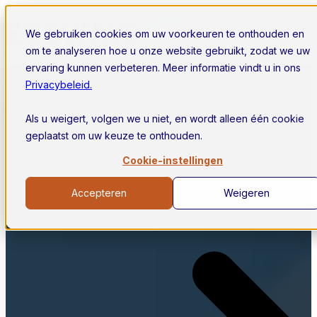
Open main navigation
We gebruiken cookies om uw voorkeuren te onthouden en
om te analyseren hoe u onze website gebruikt, zodat we uw
ervaring kunnen verbeteren. Meer informatie vindt u in ons
Privacybeleid.
Nieuws van Ecoways.
Als u weigert, volgen we u niet, en wordt alleen één cookie
geplaatst om uw keuze te onthouden.
Altijd op de hoogte blijven van het laatste nieuws van kleine
Cookie-instellingen
windmolens en windenergie? Lees onze blogs en meld je aan 
onze nieuwsbrief!
Accepteren
Weigeren
Lees de blogs